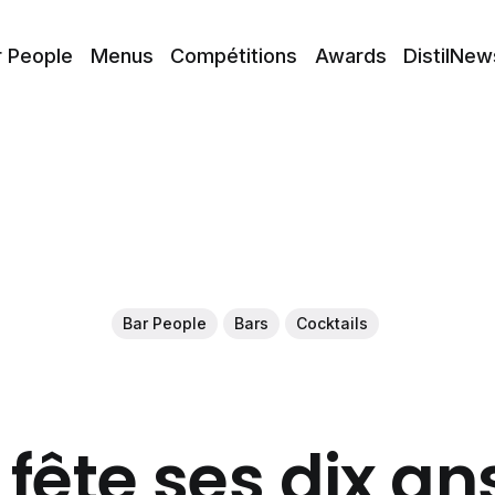
r People
Menus
Compétitions
Awards
DistilNew
Bar People
Bars
Cocktails
 fête ses dix an