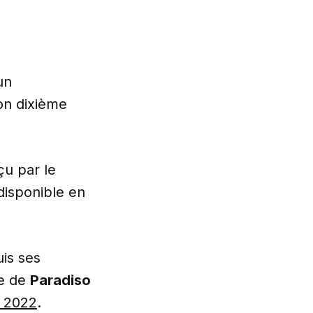
un
on dixième
çu par le
disponible en
uis ses
re de
Paradiso
n 2022
.