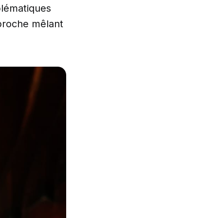
blématiques
pproche mêlant